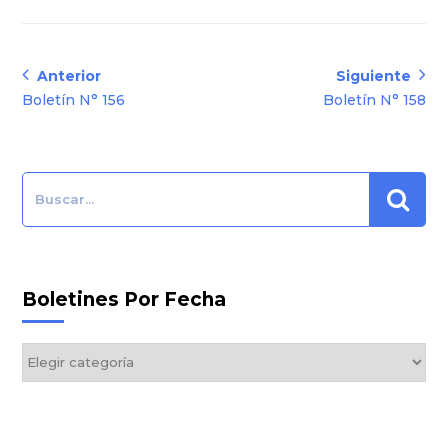
Navegación
Anterior
Siguiente
Anterior:
Siguiente:
Boletín N° 156
Boletín N° 158
de
entradas
Search:
Boletines Por Fecha
Boletines
por
Fecha