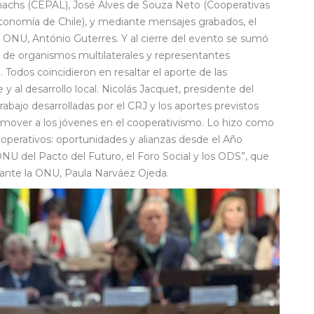
rinachs (CEPAL), José Alves de Souza Neto (Cooperativas
Economía de Chile), y mediante mensajes grabados, el
la ONU, António Guterres. Y al cierre del evento se sumó
es de organismos multilaterales y representantes
dos coincidieron en resaltar el aporte de las
 y al desarrollo local. Nicolás Jacquet, presidente del
abajo desarrolladas por el CRJ y los aportes previstos
romover a los jóvenes en el cooperativismo. Lo hizo como
perativos: oportunidades y alianzas desde el Año
ONU del Pacto del Futuro, el Foro Social y los ODS”, que
 ante la ONU, Paula Narváez Ojeda.