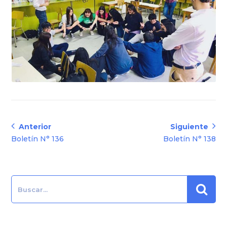
Navegación
Anterior
Siguiente
Anterior:
Siguiente:
Boletín N° 136
Boletín N° 138
de
entradas
Search: