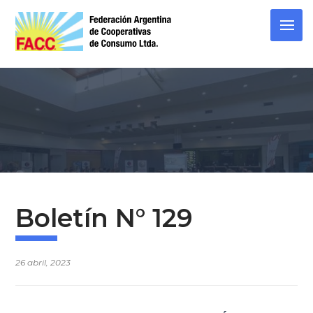
Skip
to
content
Boletín N° 129
26 abril, 2023