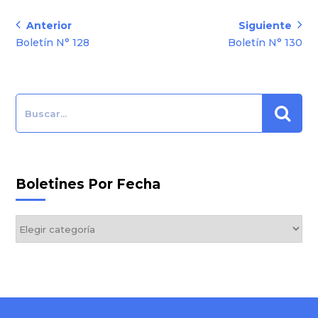
Navegación
Anterior
Siguiente
Anterior:
Siguiente:
Boletín N° 128
Boletín N° 130
de
entradas
Search:
Boletines Por Fecha
Boletines
por
Fecha