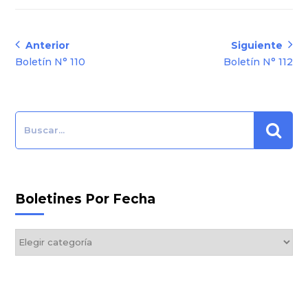
Navegación
Anterior
Siguiente
Anterior:
Siguiente:
Boletín N° 110
Boletín N° 112
de
entradas
Search:
Boletines Por Fecha
Boletines
por
Fecha