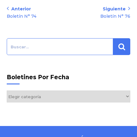
Navegación
Anterior
Siguiente
Anterior:
Siguiente:
Boletín N° 74
Boletín N° 76
de
entradas
Search:
Boletines Por Fecha
Boletines
por
Fecha