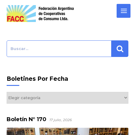
Skip
to
content
Search:
Boletines Por Fecha
Boletines
por
Fecha
Boletín N° 170
17 julio, 2026